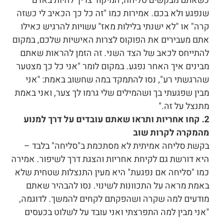
כשאתם מבקשים סליחה, המיקוד צריך להיות באדם
שנפגע ולא בכם. אמירות כמו "זה כל כך הכאיב לי כשזה
קרה" או "לא ישנתי בלילות מאז" עשויות להרגיש כאילו
אתם מעבירים את הפוקוס לצרות האישיות שלכם, במקום
להתייחס לכאב של הצד השני. זה הזמן להראות שאתם
מבינים איך האחר נפגע. במקום לומר "אני כל כך מצטער
שהרגשתי רע", נסו להתמקד במה שחשוב באמת: "אני
מבין שפגעתי בך ושהמילים שלי גרמו לך צער, ואני באמת
מתנצל על זה."
2. קחו אחריות ותראו שאתם עובדים על דרך למנוע
מהמקרה לקרות שוב
בקשת סליחה אמיתית לא מסתכמת ב"סליחה" בלבד –
היא דורשת גם לקיחת אחריות והצגת דרך לשיפור. אמירה
כמו "סליחה אם נפגעת" היא מעין התנצלות שטחית שלא
באמת מראה על התכוונות לשינוי. נסו להבהיר שאתם
מודעים למה שקרה ושהפקתם לקחים להמשך. לדוגמה,
"אני מבין למה התפרצתי ואני עובד על לשלוט בכעסים