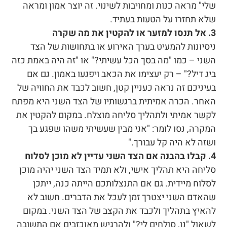
שלי" מראה כנות ומחויבות לשינוי. זה יוצר אמון ומראה
שלא תחזרו על הטעות בעתיד.
3. אל תנסו למזער או להקטין את מה שקרה
ניסיונות להמעיט בערך האירוע או בתחושות של הצד
השני – כמו "מה בסך הכל עשיתי?" או "זה היה באמת כזה
ביג דיל?" – רק יעצימו את הכאב ויפגעו באמון. גם אם
בעיניכם זה נראה כעניין קטן, חשוב לכבד את החוויה של
האחר. הכרה אמיתית ברגשותיו של הצד השני היא מפתח
לקשר אמיתי ולתהליך סליחה מוצלח. במקום להקטין את
המקרה, נסו לומר: "אני מבין שעשיתי משהו שפגע בך
ושזה לא היה קל עבורך."
4. קבלו בהבנה אם הצד השני עדיין לא מוכן לסלוח
סליחה היא תהליך אישי, ולא תמיד הצד השני יהיה מוכן
לסלוח מיידית. גם אם התנצלותכם הייתה כנה, ייתכן
שהאדם השני יצטרך זמן לעכל את הדברים. חשוב לא
להאיץ בתהליך ולכבד את הקצב של הצד השני. במקום
לשאול "נו, סולחים לי?" ולהרגיש מאוכזבים אם התשובה