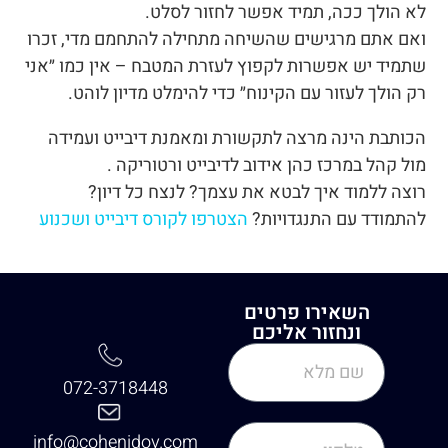
לא הולך ככה, תמיד אפשר לחזור לסלט.
ואם אתם מרגישים שהשיחה מתחילה להתחמם מדי, זכרו
שתמיד יש אפשרות לקפוץ לעזרת המטבח – אין כמו ״אני
רק הולך לעזור עם הקינוח״ כדי להימלט מדיון לוהט.
הכותבת הינה מרצה לתקשורת ומאמנת דיבייט ועמידה
מול קהל במרכז כהן אידוב לדיבייט ורטוריקה .
רוצה ללמוד איך לבטא את עצמך? לנצח כל דיון?
להתמודד עם התנגדויות?
הצטרפו לקורס דיבייט ושכנוע
השאירו פרטים
ונחזור אליכם
072-3718448
info@cohenidov.com