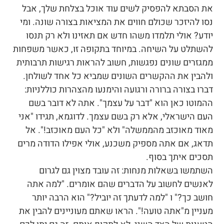
את הסבתא להפסיק לשים עוד אוכל בצלחת שלך, אבל
נסו להיזכר שכולם חווים את המציאות בצורה שונה. ומי
יודע? אולי תלמדו משהו חדש אם תאזינו ולא רק תנסו
להשתלט על השיחה. במיוחד בתקופה זו, כאשר משפחות
ממגזרים שונים נפגשות, חשוב להראות רגישות תרבותית
ולהבין את ההקשרים השונים שמביא כל אחד לשולחן.
דברו בצורה ברורה ורגועה והימנעו מהצהרות כוללניות:
ההמוטו כאן הוא "דבר על עצמך". אתה לא דובר בשם
העם הישראלי, אלא רק בשם עצמך. לדוגמא, תגידו "אני
מאוד מאוכזב מהממשלה" ולא "כל העם מאוכזב!". אל
תדאג, אם אתה מספיק משכנע, אולי אפילו הדודה מרים
תסכים איתך בסוף.
השתמשו בשאלות מנחות: זה עובד מצוין גם לגרום
לאנשים לחשוב על הדברים שהם אומרים. "למה אתה
חושב כך?" ו "למה לדעתך זה יוביל?" הוא הרבה יותר
מעניין מ"אתה טועה!". הראו שאתם מעוניינים להבין את