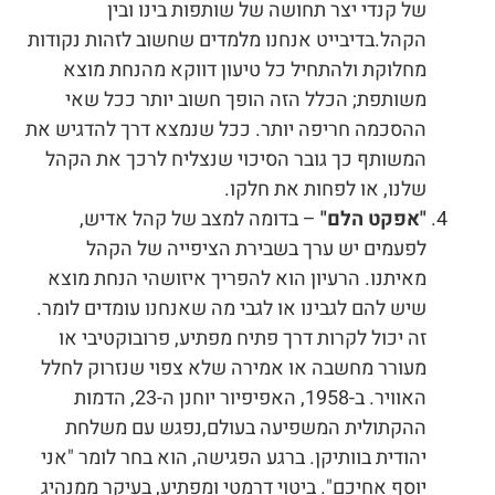
של קנדי יצר תחושה של שותפות בינו ובין
הקהל.בדיבייט אנחנו מלמדים שחשוב לזהות נקודות
מחלוקת ולהתחיל כל טיעון דווקא מהנחת מוצא
משותפת; הכלל הזה הופך חשוב יותר ככל שאי
ההסכמה חריפה יותר. ככל שנמצא דרך להדגיש את
המשותף כך גובר הסיכוי שנצליח לרכך את הקהל
שלנו, או לפחות את חלקו.
"אפקט הלם"
– בדומה למצב של קהל אדיש,
לפעמים יש ערך בשבירת הציפייה של הקהל
מאיתנו. הרעיון הוא להפריך איזושהי הנחת מוצא
שיש להם לגבינו או לגבי מה שאנחנו עומדים לומר.
זה יכול לקרות דרך פתיח מפתיע, פרובוקטיבי או
מעורר מחשבה או אמירה שלא צפוי שנזרוק לחלל
האוויר. ב-1958, האפיפיור יוחנן ה-23, הדמות
ההקתולית המשפיעה בעולם,נפגש עם משלחת
יהודית בוותיקן. ברגע הפגישה, הוא בחר לומר "אני
יוסף אחיכם". ביטוי דרמטי ומפתיע, בעיקר ממנהיג