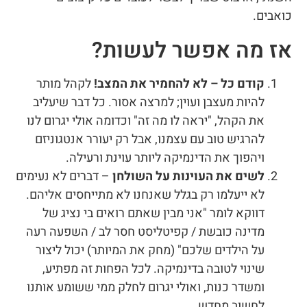
כואבים.
אז מה אפשר לעשות?
קודם כל –
לא להחמיר את המצב!
לקהל מותר
להיות מעצבן ועוין; למרצה אסור. כל דבר שיעליב
את הקהל, "יראה לו מה זה" וכדומה אולי יגרום לנו
להרגיש טוב עם עצמנו, אבל רק יעורר אנטגוניזם
ויהפוך את הדינמיקה ליותר עוינת ורעילה.
לשים את העוינות על השולחן
– דברים לא נעימים
לא ייעלמו רק בגלל שאנחנו לא מתייחסים אליהם.
דווקא לומר "אני מבין שאתם רואים בי נציג של
מדינה כובשת / קפיטליסט חסר לב / השפעה רעה
על הילדים שלכם" (מחק את המיותר) יכול ליצור
שינוי לטובה בדינמיקה. לכל הפחות זה מפתיע,
ומשדר כנות, ואולי יגרום לחלק ממי ששומע אותנו
לחשוב מחדש.