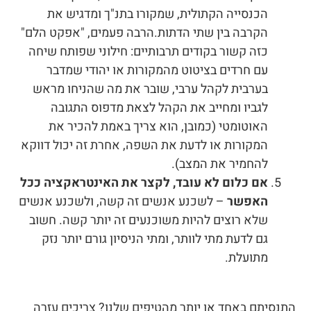
הכנסייה הקתולית, שמקורו בתנ"ך ומדגיש את
הקרבה בין שתי הדתות.הרבה פעמים, "אפקט הלם"
כזה קשור בקודים תרבותיים: חילוני שפותח שיחה
עם חרדים בציטוט מהמקורות או יהודי שמדבר
בערבית לקהל ערבי, שובר את מה שהניחו מראש
לגביו ומחייב את הקהל לצאת מדפוס התגובה
האוטומטי (כמובן, הוא צריך באמת להכיר את
המקורות או לדעת את השפה, אחרת זה יכול דווקא
להחמיר את המצב).
אם כלום לא עובד, לקצר את האינטראקציה ככל
האפשר
– לשכנע אנשים זה קשה, ולשכנע אנשים
שלא רוצים להיות משוכנעים זה יותר קשה. חשוב
גם לדעת מתי לוותר, ומתי הניסיון גורם יותר נזק
מתועלת.
התנסיתם באחד או יותר מהטיפים שלנו? צריכים עזרה