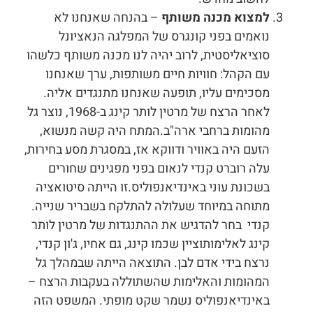
למצוא מכנה משותף
– בהנחה שאנחנו לא
נואמים בפני קונגרס של המפלגה הנאציונל
סוציאליסטית, לרוב יהיה לנו מכנה משותף כלשהו
עם הקהל: חוויות חיים משותפות, ערך שאנחנו
מסכימים עליו, תופעה שאנחנו מתנגדים אליה.
לאחר הרצח של מרטין לותר קינג ב-1968, נוצר גל
מהומות ברחבי ארה"ב.המתח היה קשה מנשוא,
הזעם היה באוויר ודווקא אז, במסגרת מסע בחירות,
עלה רוברט קנדי לנאום בפני מפגינים שחורים
בשכונת עוני באינדיאנפוליס.זו הייתה סיטואציה
מתוחה במיוחד שעלולה להתלקח בשבריר שנייה.
קנדי בחר להדגיש את ההתנגדות של מרטין לותר
קינג לאלימותוציין שכמו קינג, גם אחיו, ג'ון קנדי,
נרצח בידי אדם לבן. התוצאה הייתה שבמהלך גל
המהומות והאלימות שהשתוללה בעקבות הרצח –
באינדיאנפוליס נשמר שקט מופתי. המשפט הזה