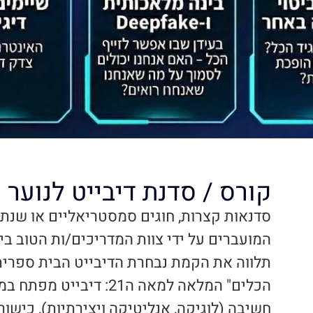
קורס / סדנת דיבייט לנוער
סדנאות קצרות, חוגים סמסטריאליים או שנתיי
המועברים על ידי צוות המדריכים/ות הטוב ב
תלווה את הקמת נבחרת הדיבייט הבית ספרית
הכלים" המלאה למאה ה21: דיביי
חשיבה (לוגיקה, אנליטיקה ויצירתיות), כישו